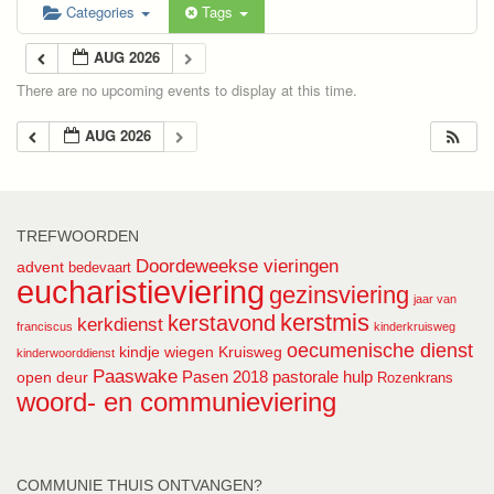
Categories
Tags
AUG 2026
There are no upcoming events to display at this time.
AUG 2026
TREFWOORDEN
Doordeweekse vieringen
advent
bedevaart
eucharistieviering
gezinsviering
jaar van
kerstmis
kerstavond
kerkdienst
franciscus
kinderkruisweg
oecumenische dienst
kindje wiegen
Kruisweg
kinderwoorddienst
Paaswake
Pasen 2018
pastorale hulp
open deur
Rozenkrans
woord- en communieviering
COMMUNIE THUIS ONTVANGEN?