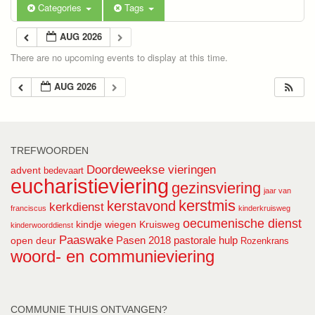
Categories
Tags
AUG 2026
There are no upcoming events to display at this time.
AUG 2026
TREFWOORDEN
Doordeweekse vieringen
advent
bedevaart
eucharistieviering
gezinsviering
jaar van
kerstmis
kerstavond
kerkdienst
franciscus
kinderkruisweg
oecumenische dienst
kindje wiegen
Kruisweg
kinderwoorddienst
Paaswake
Pasen 2018
pastorale hulp
open deur
Rozenkrans
woord- en communieviering
COMMUNIE THUIS ONTVANGEN?