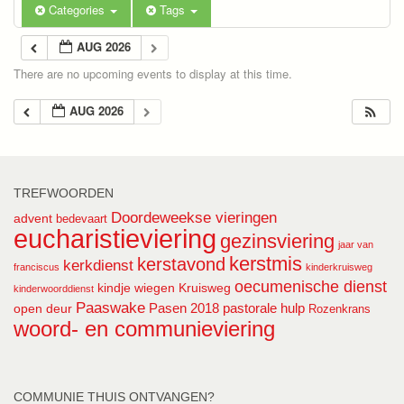
Categories
Tags
AUG 2026
There are no upcoming events to display at this time.
AUG 2026
TREFWOORDEN
Doordeweekse vieringen
advent
bedevaart
eucharistieviering
gezinsviering
jaar van
kerstmis
kerstavond
kerkdienst
franciscus
kinderkruisweg
oecumenische dienst
kindje wiegen
Kruisweg
kinderwoorddienst
Paaswake
Pasen 2018
pastorale hulp
open deur
Rozenkrans
woord- en communieviering
COMMUNIE THUIS ONTVANGEN?