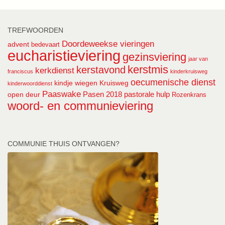
TREFWOORDEN
Doordeweekse vieringen
advent
bedevaart
eucharistieviering
gezinsviering
jaar van
kerstmis
kerstavond
kerkdienst
franciscus
kinderkruisweg
oecumenische dienst
kindje wiegen
Kruisweg
kinderwoorddienst
Paaswake
Pasen 2018
pastorale hulp
open deur
Rozenkrans
woord- en communieviering
COMMUNIE THUIS ONTVANGEN?