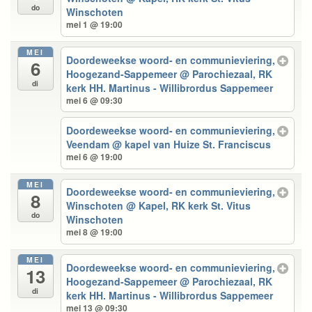
do
Winschoten
mei 1 @ 19:00
MEI
Doordeweekse woord- en communieviering,
6
Hoogezand-Sappemeer
@ Parochiezaal, RK
di
kerk HH. Martinus - Willibrordus Sappemeer
mei 6 @ 09:30
Doordeweekse woord- en communieviering,
Veendam
@ kapel van Huize St. Franciscus
mei 6 @ 19:00
MEI
Doordeweekse woord- en communieviering,
8
Winschoten
@ Kapel, RK kerk St. Vitus
do
Winschoten
mei 8 @ 19:00
MEI
Doordeweekse woord- en communieviering,
13
Hoogezand-Sappemeer
@ Parochiezaal, RK
di
kerk HH. Martinus - Willibrordus Sappemeer
mei 13 @ 09:30