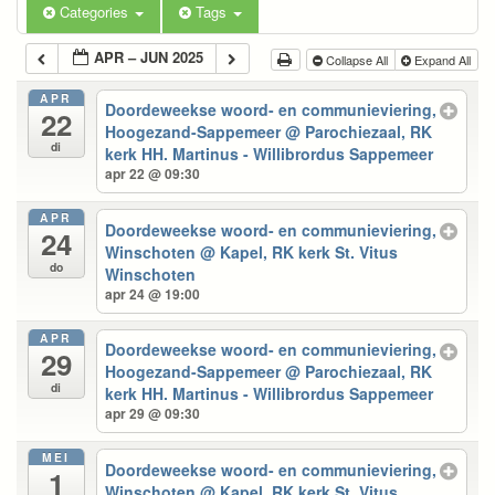
Categories
Tags
APR – JUN 2025
Collapse All
Expand All
APR
Doordeweekse woord- en communieviering,
22
Hoogezand-Sappemeer
@ Parochiezaal, RK
di
kerk HH. Martinus - Willibrordus Sappemeer
apr 22 @ 09:30
APR
Doordeweekse woord- en communieviering,
24
Winschoten
@ Kapel, RK kerk St. Vitus
do
Winschoten
apr 24 @ 19:00
APR
Doordeweekse woord- en communieviering,
29
Hoogezand-Sappemeer
@ Parochiezaal, RK
di
kerk HH. Martinus - Willibrordus Sappemeer
apr 29 @ 09:30
MEI
Doordeweekse woord- en communieviering,
1
Winschoten
@ Kapel, RK kerk St. Vitus