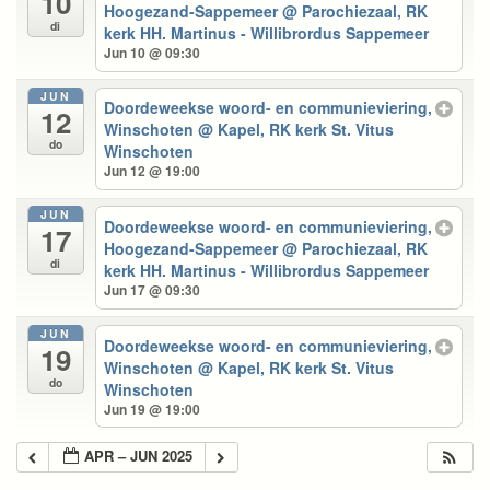
10
Hoogezand-Sappemeer
@ Parochiezaal, RK
di
kerk HH. Martinus - Willibrordus Sappemeer
Jun 10 @ 09:30
JUN
Doordeweekse woord- en communieviering,
12
Winschoten
@ Kapel, RK kerk St. Vitus
do
Winschoten
Jun 12 @ 19:00
JUN
Doordeweekse woord- en communieviering,
17
Hoogezand-Sappemeer
@ Parochiezaal, RK
di
kerk HH. Martinus - Willibrordus Sappemeer
Jun 17 @ 09:30
JUN
Doordeweekse woord- en communieviering,
19
Winschoten
@ Kapel, RK kerk St. Vitus
do
Winschoten
Jun 19 @ 19:00
APR – JUN 2025