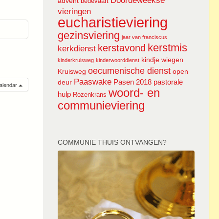
Doordeweekse
advent
bedevaart
vieringen
eucharistieviering
gezinsviering
jaar van franciscus
kerstmis
kerstavond
kerkdienst
kindje wiegen
kinderkruisweg
kinderwoorddienst
oecumenische dienst
Kruisweg
open
Paaswake
Pasen 2018
pastorale
deur
calendar
woord- en
hulp
Rozenkrans
communieviering
COMMUNIE THUIS ONTVANGEN?