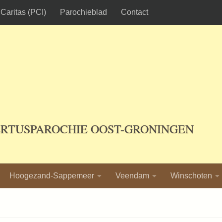
Caritas (PCI)
Parochieblad
Contact
ERTUSPAROCHIE OOST-GRONINGEN
Hoogezand-Sappemeer
Veendam
Winschoten