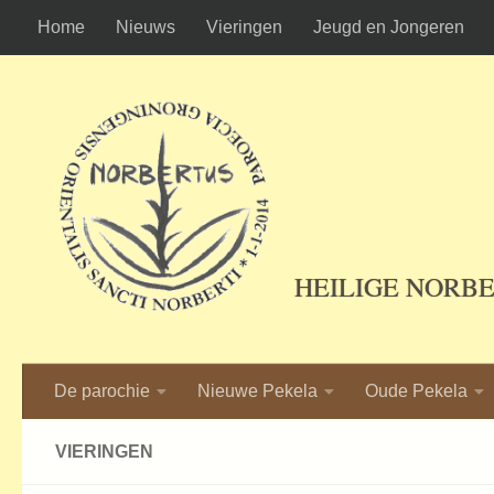
Home
Nieuws
Vieringen
Jeugd en Jongeren
Ga naar de inhoud
HEILIGE NORB
De parochie
Nieuwe Pekela
Oude Pekela
VIERINGEN