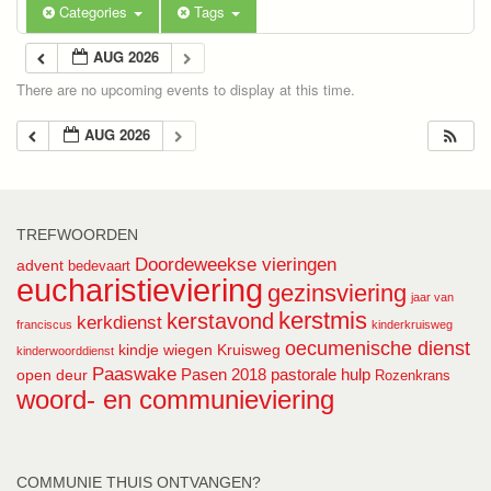
Categories
Tags
AUG 2026
There are no upcoming events to display at this time.
AUG 2026
TREFWOORDEN
Doordeweekse vieringen
advent
bedevaart
eucharistieviering
gezinsviering
jaar van
kerstmis
kerstavond
kerkdienst
franciscus
kinderkruisweg
oecumenische dienst
kindje wiegen
Kruisweg
kinderwoorddienst
Paaswake
Pasen 2018
pastorale hulp
open deur
Rozenkrans
woord- en communieviering
COMMUNIE THUIS ONTVANGEN?