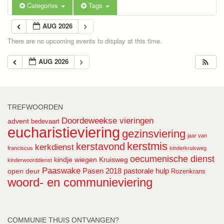
Categories
Tags
AUG 2026
There are no upcoming events to display at this time.
AUG 2026
TREFWOORDEN
Doordeweekse vieringen
advent
bedevaart
eucharistieviering
gezinsviering
jaar van
kerstmis
kerstavond
kerkdienst
franciscus
kinderkruisweg
oecumenische dienst
kindje wiegen
Kruisweg
kinderwoorddienst
Paaswake
Pasen 2018
pastorale hulp
open deur
Rozenkrans
woord- en communieviering
COMMUNIE THUIS ONTVANGEN?