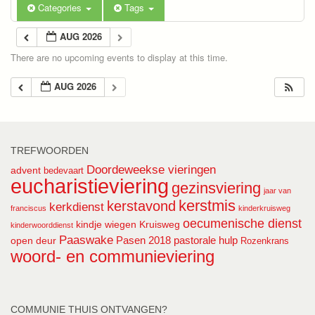
Categories
Tags
AUG 2026
There are no upcoming events to display at this time.
AUG 2026
TREFWOORDEN
Doordeweekse vieringen
advent
bedevaart
eucharistieviering
gezinsviering
jaar van
kerstmis
kerstavond
kerkdienst
franciscus
kinderkruisweg
oecumenische dienst
kindje wiegen
Kruisweg
kinderwoorddienst
Paaswake
Pasen 2018
pastorale hulp
open deur
Rozenkrans
woord- en communieviering
COMMUNIE THUIS ONTVANGEN?