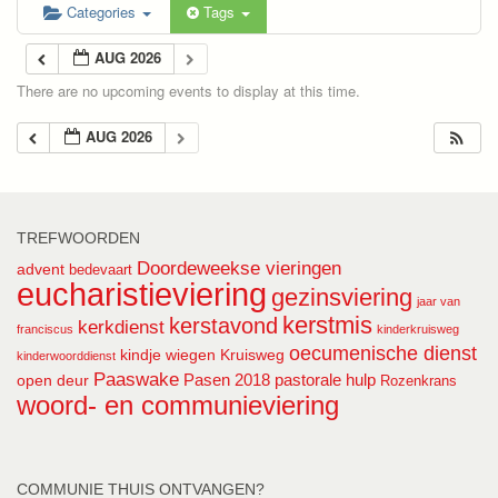
Categories
Tags
AUG 2026
There are no upcoming events to display at this time.
AUG 2026
TREFWOORDEN
Doordeweekse vieringen
advent
bedevaart
eucharistieviering
gezinsviering
jaar van
kerstmis
kerstavond
kerkdienst
franciscus
kinderkruisweg
oecumenische dienst
kindje wiegen
Kruisweg
kinderwoorddienst
Paaswake
Pasen 2018
pastorale hulp
open deur
Rozenkrans
woord- en communieviering
COMMUNIE THUIS ONTVANGEN?