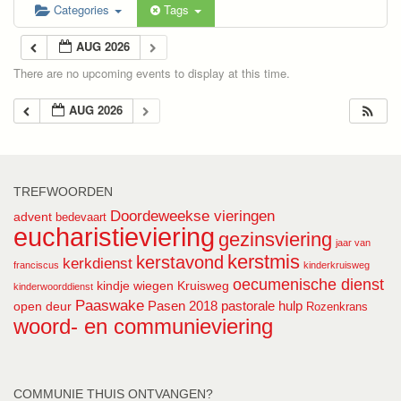
Categories
Tags
AUG 2026
There are no upcoming events to display at this time.
AUG 2026
TREFWOORDEN
Doordeweekse vieringen
advent
bedevaart
eucharistieviering
gezinsviering
jaar van
kerstmis
kerstavond
kerkdienst
franciscus
kinderkruisweg
oecumenische dienst
kindje wiegen
Kruisweg
kinderwoorddienst
Paaswake
Pasen 2018
pastorale hulp
open deur
Rozenkrans
woord- en communieviering
COMMUNIE THUIS ONTVANGEN?