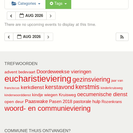
Categories
Tags
AUG 2026
There are no upcoming events to display at this time.
AUG 2026
TREFWOORDEN
Doordeweekse vieringen
advent
bedevaart
eucharistieviering
gezinsviering
jaar van
kerstmis
kerstavond
kerkdienst
franciscus
kinderkruisweg
oecumenische dienst
kindje wiegen
Kruisweg
kinderwoorddienst
Paaswake
Pasen 2018
pastorale hulp
open deur
Rozenkrans
woord- en communieviering
COMMUNIE THUIS ONTVANGEN?