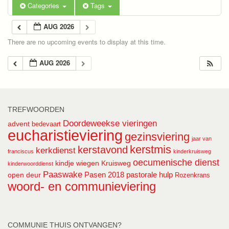
Categories
Tags
AUG 2026
There are no upcoming events to display at this time.
AUG 2026
TREFWOORDEN
Doordeweekse vieringen
advent
bedevaart
eucharistieviering
gezinsviering
jaar van
kerstmis
kerstavond
kerkdienst
franciscus
kinderkruisweg
oecumenische dienst
kindje wiegen
Kruisweg
kinderwoorddienst
Paaswake
Pasen 2018
pastorale hulp
open deur
Rozenkrans
woord- en communieviering
COMMUNIE THUIS ONTVANGEN?