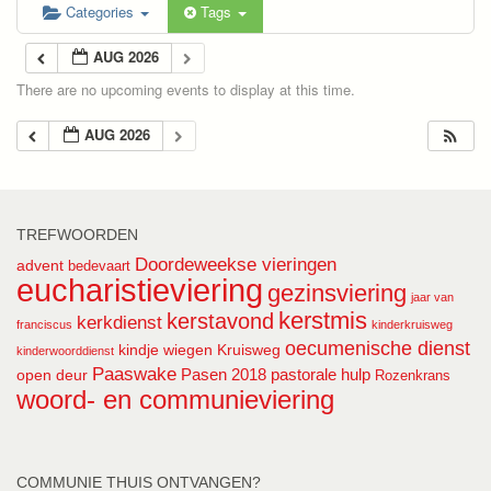
Categories
Tags
AUG 2026
There are no upcoming events to display at this time.
AUG 2026
TREFWOORDEN
Doordeweekse vieringen
advent
bedevaart
eucharistieviering
gezinsviering
jaar van
kerstmis
kerstavond
kerkdienst
franciscus
kinderkruisweg
oecumenische dienst
kindje wiegen
Kruisweg
kinderwoorddienst
Paaswake
Pasen 2018
pastorale hulp
open deur
Rozenkrans
woord- en communieviering
COMMUNIE THUIS ONTVANGEN?