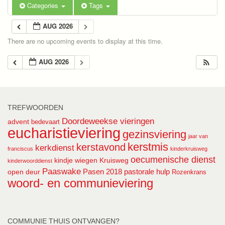
Categories
Tags
AUG 2026
There are no upcoming events to display at this time.
AUG 2026
TREFWOORDEN
Doordeweekse vieringen
advent
bedevaart
eucharistieviering
gezinsviering
jaar van
kerstmis
kerstavond
kerkdienst
franciscus
kinderkruisweg
oecumenische dienst
kindje wiegen
Kruisweg
kinderwoorddienst
Paaswake
Pasen 2018
pastorale hulp
open deur
Rozenkrans
woord- en communieviering
COMMUNIE THUIS ONTVANGEN?