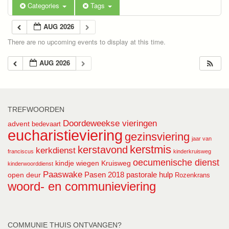
Categories
Tags
AUG 2026
There are no upcoming events to display at this time.
AUG 2026
TREFWOORDEN
Doordeweekse vieringen
advent
bedevaart
eucharistieviering
gezinsviering
jaar van
kerstmis
kerstavond
kerkdienst
franciscus
kinderkruisweg
oecumenische dienst
kindje wiegen
Kruisweg
kinderwoorddienst
Paaswake
Pasen 2018
pastorale hulp
open deur
Rozenkrans
woord- en communieviering
COMMUNIE THUIS ONTVANGEN?