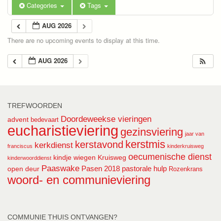
Categories
Tags
AUG 2026
There are no upcoming events to display at this time.
AUG 2026
TREFWOORDEN
Doordeweekse vieringen
advent
bedevaart
eucharistieviering
gezinsviering
jaar van
kerstmis
kerstavond
kerkdienst
franciscus
kinderkruisweg
oecumenische dienst
kindje wiegen
Kruisweg
kinderwoorddienst
Paaswake
Pasen 2018
pastorale hulp
open deur
Rozenkrans
woord- en communieviering
COMMUNIE THUIS ONTVANGEN?