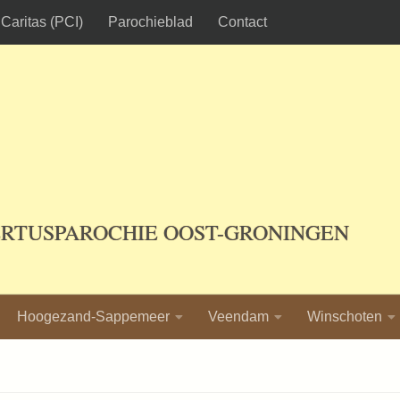
Caritas (PCI)
Parochieblad
Contact
ERTUSPAROCHIE OOST-GRONINGEN
Hoogezand-Sappemeer
Veendam
Winschoten