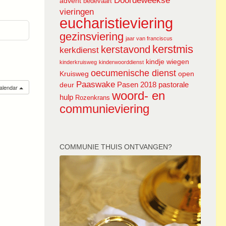
Doordeweekse
advent
bedevaart
vieringen
eucharistieviering
gezinsviering
jaar van franciscus
kerstmis
kerstavond
kerkdienst
kindje wiegen
kinderkruisweg
kinderwoorddienst
oecumenische dienst
Kruisweg
open
Paaswake
Pasen 2018
pastorale
deur
calendar
woord- en
hulp
Rozenkrans
communieviering
COMMUNIE THUIS ONTVANGEN?