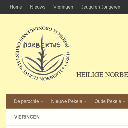
Home
Nieuws
Vieringen
Jeugd en Jongeren
Ga naar de inhoud
HEILIGE NORB
De parochie
Nieuwe Pekela
Oude Pekela
VIERINGEN