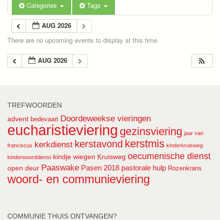
Categories
Tags
AUG 2026
There are no upcoming events to display at this time.
AUG 2026
TREFWOORDEN
Doordeweekse vieringen
advent
bedevaart
eucharistieviering
gezinsviering
jaar van
kerstmis
kerstavond
kerkdienst
franciscus
kinderkruisweg
oecumenische dienst
kindje wiegen
Kruisweg
kinderwoorddienst
Paaswake
Pasen 2018
pastorale hulp
open deur
Rozenkrans
woord- en communieviering
COMMUNIE THUIS ONTVANGEN?