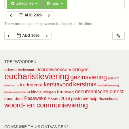
Categories
Tags
AUG 2026
There are no upcoming events to display at this time.
AUG 2026
TREFWOORDEN
Doordeweekse vieringen
advent
bedevaart
eucharistieviering
gezinsviering
jaar van
kerstmis
kerstavond
kerkdienst
franciscus
kinderkruisweg
oecumenische dienst
kindje wiegen
Kruisweg
kinderwoorddienst
Paaswake
Pasen 2018
pastorale hulp
open deur
Rozenkrans
woord- en communieviering
COMMUNIE THUIS ONTVANGEN?