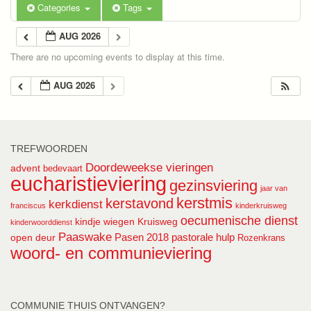
Categories
Tags
AUG 2026
There are no upcoming events to display at this time.
AUG 2026
TREFWOORDEN
Doordeweekse vieringen
advent
bedevaart
eucharistieviering
gezinsviering
jaar van
kerstmis
kerstavond
kerkdienst
franciscus
kinderkruisweg
oecumenische dienst
kindje wiegen
Kruisweg
kinderwoorddienst
Paaswake
Pasen 2018
pastorale hulp
open deur
Rozenkrans
woord- en communieviering
COMMUNIE THUIS ONTVANGEN?