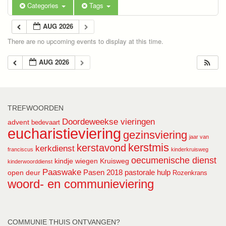
Categories
Tags
AUG 2026
There are no upcoming events to display at this time.
AUG 2026
TREFWOORDEN
Doordeweekse vieringen
advent
bedevaart
eucharistieviering
gezinsviering
jaar van
kerstmis
kerstavond
kerkdienst
franciscus
kinderkruisweg
oecumenische dienst
kindje wiegen
Kruisweg
kinderwoorddienst
Paaswake
Pasen 2018
pastorale hulp
open deur
Rozenkrans
woord- en communieviering
COMMUNIE THUIS ONTVANGEN?