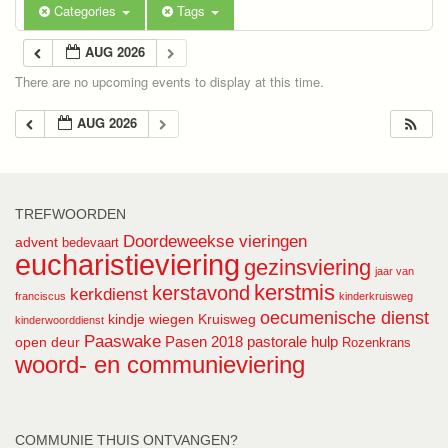
Categories
Tags
AUG 2026
There are no upcoming events to display at this time.
AUG 2026
TREFWOORDEN
Doordeweekse vieringen
advent
bedevaart
eucharistieviering
gezinsviering
jaar van
kerstmis
kerstavond
kerkdienst
franciscus
kinderkruisweg
oecumenische dienst
kindje wiegen
Kruisweg
kinderwoorddienst
Paaswake
Pasen 2018
pastorale hulp
open deur
Rozenkrans
woord- en communieviering
COMMUNIE THUIS ONTVANGEN?