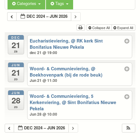
Categories
Tags
DEC 2024 – JUN 2026
Collapse All
Expand All
DEC
Eucharistieviering,
@ RK kerk Sint
21
Bonifatius Nieuwe Pekela
za
dec 21 @ 19:00
JUN
Woord- & Communieviering,
@
21
Boekhovenpark (bij de rode beuk)
zo
Jun 21 @ 11:30
JUN
Woord- & Communieviering, 5
28
Kerkenviering,
@ Sint Bonifatius Nieuwe
zo
Pekela
Jun 28 @ 10:00
DEC 2024 – JUN 2026