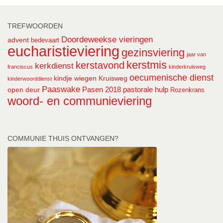
TREFWOORDEN
Doordeweekse vieringen
advent
bedevaart
eucharistieviering
gezinsviering
jaar van
kerstmis
kerstavond
kerkdienst
franciscus
kinderkruisweg
oecumenische dienst
kindje wiegen
Kruisweg
kinderwoorddienst
Paaswake
Pasen 2018
pastorale hulp
open deur
Rozenkrans
woord- en communieviering
COMMUNIE THUIS ONTVANGEN?