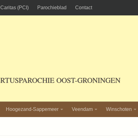
Caritas (PCI)
Parochieblad
Contact
ERTUSPAROCHIE OOST-GRONINGEN
Hoogezand-Sappemeer
Veendam
Winschoten