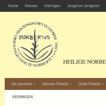
Home
Nieuws
Vieringen
Jeugd en Jongeren
Ga naar de inhoud
HEILIGE NORB
De parochie
Nieuwe Pekela
Oude Pekela
VIERINGEN