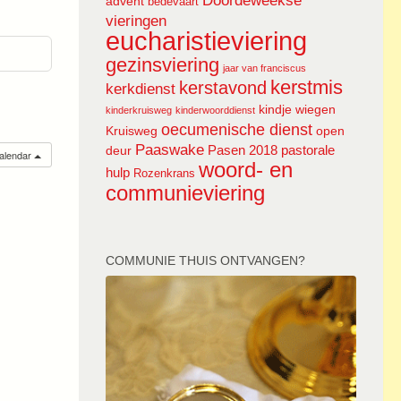
Doordeweekse
advent
bedevaart
vieringen
eucharistieviering
gezinsviering
jaar van franciscus
kerstmis
kerstavond
kerkdienst
kindje wiegen
kinderkruisweg
kinderwoorddienst
oecumenische dienst
Kruisweg
open
Paaswake
Pasen 2018
pastorale
deur
calendar
woord- en
hulp
Rozenkrans
communieviering
COMMUNIE THUIS ONTVANGEN?