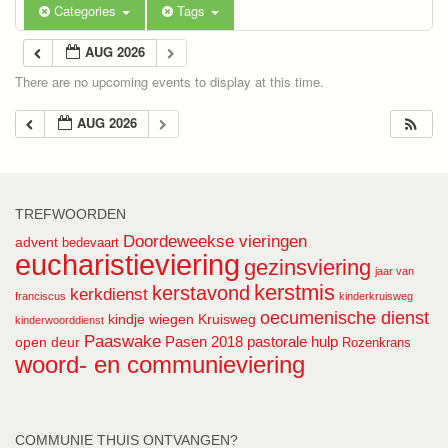
Categories
Tags
AUG 2026
There are no upcoming events to display at this time.
AUG 2026
TREFWOORDEN
Doordeweekse vieringen
advent
bedevaart
eucharistieviering
gezinsviering
jaar van
kerstmis
kerstavond
kerkdienst
franciscus
kinderkruisweg
oecumenische dienst
kindje wiegen
Kruisweg
kinderwoorddienst
Paaswake
Pasen 2018
pastorale hulp
open deur
Rozenkrans
woord- en communieviering
COMMUNIE THUIS ONTVANGEN?