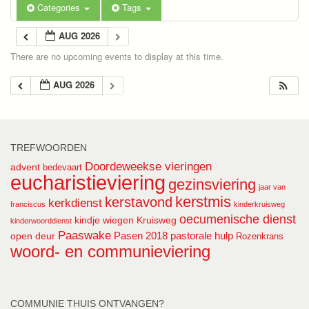
Categories
Tags
AUG 2026
There are no upcoming events to display at this time.
AUG 2026
TREFWOORDEN
Doordeweekse vieringen
advent
bedevaart
eucharistieviering
gezinsviering
jaar van
kerstmis
kerstavond
kerkdienst
franciscus
kinderkruisweg
oecumenische dienst
kindje wiegen
Kruisweg
kinderwoorddienst
Paaswake
Pasen 2018
pastorale hulp
open deur
Rozenkrans
woord- en communieviering
COMMUNIE THUIS ONTVANGEN?