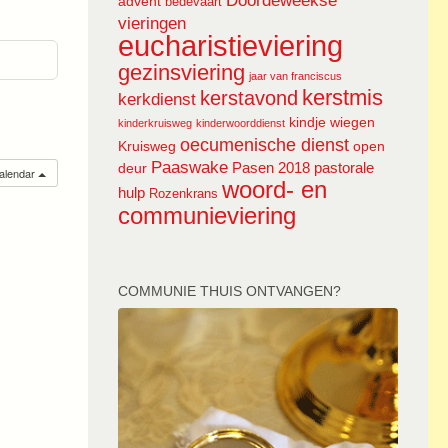
Doordeweekse
advent
bedevaart
vieringen
eucharistieviering
gezinsviering
jaar van franciscus
kerstmis
kerstavond
kerkdienst
kindje wiegen
kinderkruisweg
kinderwoorddienst
oecumenische dienst
Kruisweg
open
Paaswake
Pasen 2018
pastorale
deur
calendar
woord- en
hulp
Rozenkrans
communieviering
COMMUNIE THUIS ONTVANGEN?