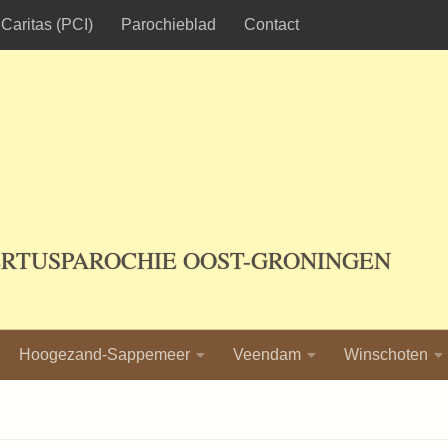
Caritas (PCI)
Parochieblad
Contact
ERTUSPAROCHIE OOST-GRONINGEN
Hoogezand-Sappemeer
Veendam
Winschoten