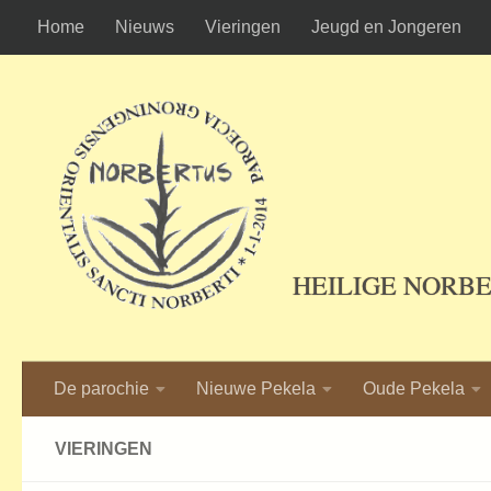
Home
Nieuws
Vieringen
Jeugd en Jongeren
Ga naar de inhoud
HEILIGE NORB
De parochie
Nieuwe Pekela
Oude Pekela
VIERINGEN