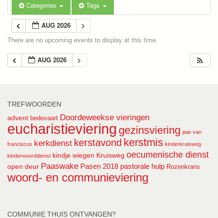
Categories
Tags
AUG 2026
There are no upcoming events to display at this time.
AUG 2026
TREFWOORDEN
Doordeweekse vieringen
advent
bedevaart
eucharistieviering
gezinsviering
jaar van
kerstmis
kerstavond
kerkdienst
franciscus
kinderkruisweg
oecumenische dienst
kindje wiegen
Kruisweg
kinderwoorddienst
Paaswake
Pasen 2018
pastorale hulp
open deur
Rozenkrans
woord- en communieviering
COMMUNIE THUIS ONTVANGEN?