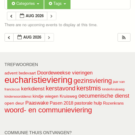
Categories
Tags
AUG 2026
There are no upcoming events to display at this time.
AUG 2026
TREFWOORDEN
Doordeweekse vieringen
advent
bedevaart
eucharistieviering
gezinsviering
jaar van
kerstmis
kerstavond
kerkdienst
franciscus
kinderkruisweg
oecumenische dienst
kindje wiegen
Kruisweg
kinderwoorddienst
Paaswake
Pasen 2018
pastorale hulp
open deur
Rozenkrans
woord- en communieviering
COMMUNIE THUIS ONTVANGEN?