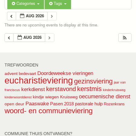
Categories
Tags
AUG 2026
There are no upcoming events to display at this time.
AUG 2026
TREFWOORDEN
Doordeweekse vieringen
advent
bedevaart
eucharistieviering
gezinsviering
jaar van
kerstmis
kerstavond
kerkdienst
franciscus
kinderkruisweg
oecumenische dienst
kindje wiegen
Kruisweg
kinderwoorddienst
Paaswake
Pasen 2018
pastorale hulp
open deur
Rozenkrans
woord- en communieviering
COMMUNIE THUIS ONTVANGEN?