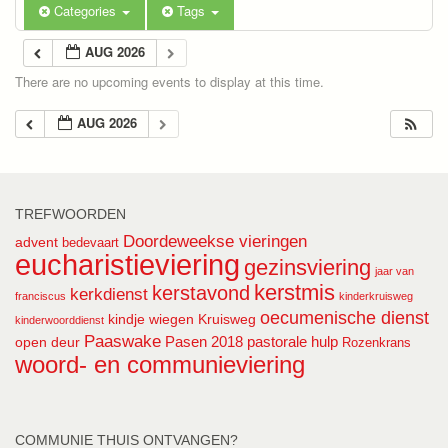
Categories
Tags
AUG 2026
There are no upcoming events to display at this time.
AUG 2026
TREFWOORDEN
Doordeweekse vieringen
advent
bedevaart
eucharistieviering
gezinsviering
jaar van
kerstmis
kerstavond
kerkdienst
franciscus
kinderkruisweg
oecumenische dienst
kindje wiegen
Kruisweg
kinderwoorddienst
Paaswake
Pasen 2018
pastorale hulp
open deur
Rozenkrans
woord- en communieviering
COMMUNIE THUIS ONTVANGEN?