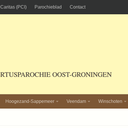
Caritas (PCI)
Parochieblad
Contact
ERTUSPAROCHIE OOST-GRONINGEN
Hoogezand-Sappemeer
Veendam
Winschoten