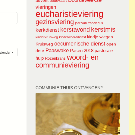
Doordeweekse
advent
bedevaart
vieringen
eucharistieviering
gezinsviering
jaar van franciscus
kerstmis
kerstavond
kerkdienst
kindje wiegen
kinderkruisweg
kinderwoorddienst
oecumenische dienst
Kruisweg
open
Paaswake
Pasen 2018
pastorale
deur
calendar
woord- en
hulp
Rozenkrans
communieviering
COMMUNIE THUIS ONTVANGEN?