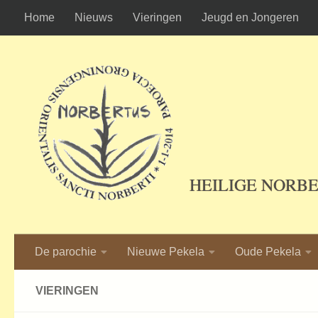
Home
Nieuws
Vieringen
Jeugd en Jongeren
Ga naar de inhoud
HEILIGE NORB
De parochie
Nieuwe Pekela
Oude Pekela
VIERINGEN