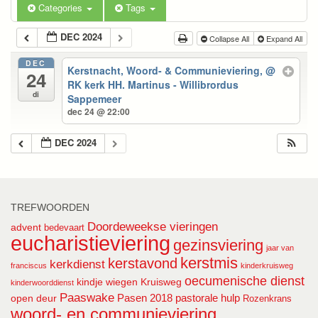
Categories
Tags
DEC 2024
Collapse All
Expand All
DEC
Kerstnacht, Woord- & Communieviering,
@
24
RK kerk HH. Martinus - Willibrordus
di
Sappemeer
dec 24 @ 22:00
DEC 2024
TREFWOORDEN
Doordeweekse vieringen
advent
bedevaart
eucharistieviering
gezinsviering
jaar van
kerstmis
kerstavond
kerkdienst
franciscus
kinderkruisweg
oecumenische dienst
kindje wiegen
Kruisweg
kinderwoorddienst
Paaswake
Pasen 2018
pastorale hulp
open deur
Rozenkrans
woord- en communieviering