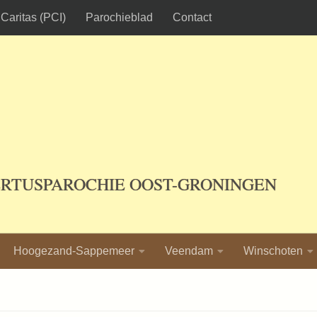
Caritas (PCI)
Parochieblad
Contact
ERTUSPAROCHIE OOST-GRONINGEN
Hoogezand-Sappemeer
Veendam
Winschoten