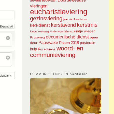
Doordeweekse
advent
bedevaart
vieringen
eucharistieviering
gezinsviering
jaar van franciscus
kerstmis
kerstavond
kerkdienst
Expand All
kindje wiegen
kinderkruisweg
kinderwoorddienst
oecumenische dienst
Kruisweg
open
Paaswake
Pasen 2018
pastorale
deur
woord- en
hulp
Rozenkrans
communieviering
COMMUNIE THUIS ONTVANGEN?
calendar