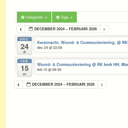
Categories
Tags
DECEMBER 2024 – FEBRUARI 2026
DEC
Kerstnacht, Woord- & Communieviering,
@ RK 
24
dec 24 @ 22:00
di
FEB
Woord- & Communieviering
@ RK kerk HH. Mar
15
feb 15 @ 09:30
zo
DECEMBER 2024 – FEBRUARI 2026