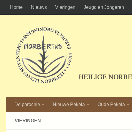
Home
Nieuws
Vieringen
Jeugd en Jongeren
Ga naar de inhoud
HEILIGE NORB
De parochie
Nieuwe Pekela
Oude Pekela
VIERINGEN