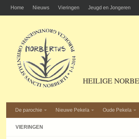
Home
Nieuws
Vieringen
Jeugd en Jongeren
Ga naar de inhoud
HEILIGE NORB
De parochie
Nieuwe Pekela
Oude Pekela
VIERINGEN