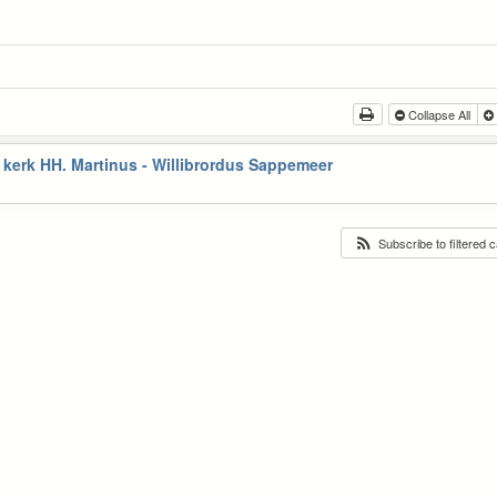
Collapse All
kerk HH. Martinus - Willibrordus Sappemeer
Subscribe to filtered 