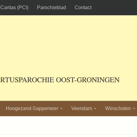
Caritas (PCI)
Parochieblad
Contact
ERTUSPAROCHIE OOST-GRONINGEN
Hoogezand-Sappemeer
Veendam
Winschoten