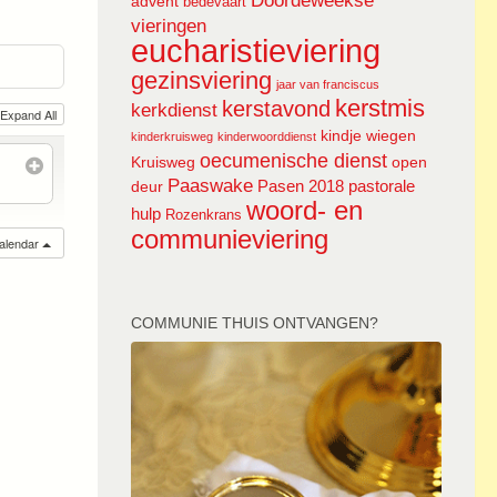
Doordeweekse
advent
bedevaart
vieringen
eucharistieviering
gezinsviering
jaar van franciscus
kerstmis
kerstavond
kerkdienst
Expand All
kindje wiegen
kinderkruisweg
kinderwoorddienst
oecumenische dienst
Kruisweg
open
Paaswake
Pasen 2018
pastorale
deur
woord- en
hulp
Rozenkrans
communieviering
calendar
COMMUNIE THUIS ONTVANGEN?