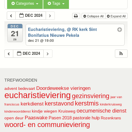
Categories
Tags
DEC 2024
Collapse All
Expand All
DEC
Eucharistieviering,
@ RK kerk Sint
21
Bonifatius Nieuwe Pekela
za
dec 21 @ 19:00
DEC 2024
TREFWOORDEN
Doordeweekse vieringen
advent
bedevaart
eucharistieviering
gezinsviering
jaar van
kerstmis
kerstavond
kerkdienst
franciscus
kinderkruisweg
oecumenische dienst
kindje wiegen
Kruisweg
kinderwoorddienst
Paaswake
Pasen 2018
pastorale hulp
open deur
Rozenkrans
woord- en communieviering