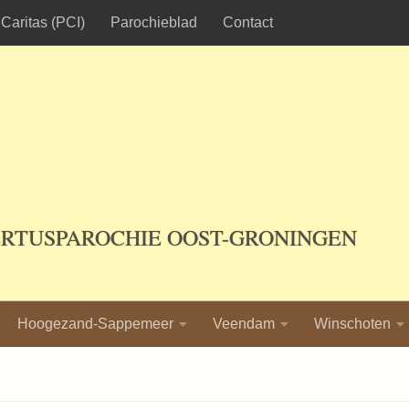
Caritas (PCI)
Parochieblad
Contact
ERTUSPAROCHIE OOST-GRONINGEN
Hoogezand-Sappemeer
Veendam
Winschoten