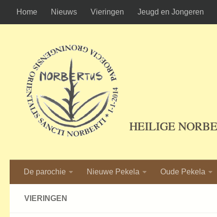
Home
Nieuws
Vieringen
Jeugd en Jongeren
Ga naar de inhoud
HEILIGE NORB
De parochie
Nieuwe Pekela
Oude Pekela
VIERINGEN