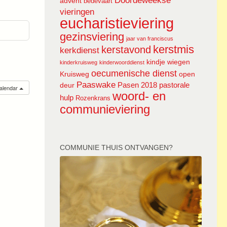
Doordeweekse
advent
bedevaart
vieringen
eucharistieviering
gezinsviering
jaar van franciscus
kerstmis
kerstavond
kerkdienst
kindje wiegen
kinderkruisweg
kinderwoorddienst
oecumenische dienst
Kruisweg
open
Paaswake
Pasen 2018
pastorale
deur
calendar
woord- en
hulp
Rozenkrans
communieviering
COMMUNIE THUIS ONTVANGEN?