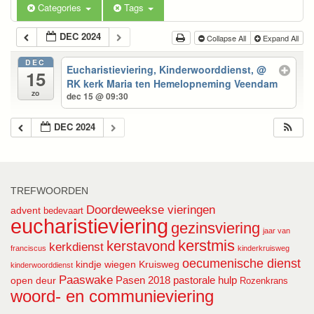
Categories
Tags
DEC 2024
Collapse All
Expand All
DEC
Eucharistieviering, Kinderwoorddienst,
@
15
RK kerk Maria ten Hemelopneming Veendam
zo
dec 15 @ 09:30
DEC 2024
TREFWOORDEN
Doordeweekse vieringen
advent
bedevaart
eucharistieviering
gezinsviering
jaar van
kerstmis
kerstavond
kerkdienst
franciscus
kinderkruisweg
oecumenische dienst
kindje wiegen
Kruisweg
kinderwoorddienst
Paaswake
Pasen 2018
pastorale hulp
open deur
Rozenkrans
woord- en communieviering