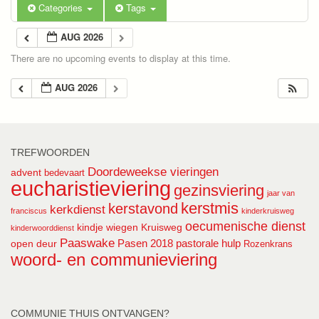
Categories
Tags
AUG 2026
There are no upcoming events to display at this time.
AUG 2026
TREFWOORDEN
Doordeweekse vieringen
advent
bedevaart
eucharistieviering
gezinsviering
jaar van
kerstmis
kerstavond
kerkdienst
franciscus
kinderkruisweg
oecumenische dienst
kindje wiegen
Kruisweg
kinderwoorddienst
Paaswake
Pasen 2018
pastorale hulp
open deur
Rozenkrans
woord- en communieviering
COMMUNIE THUIS ONTVANGEN?