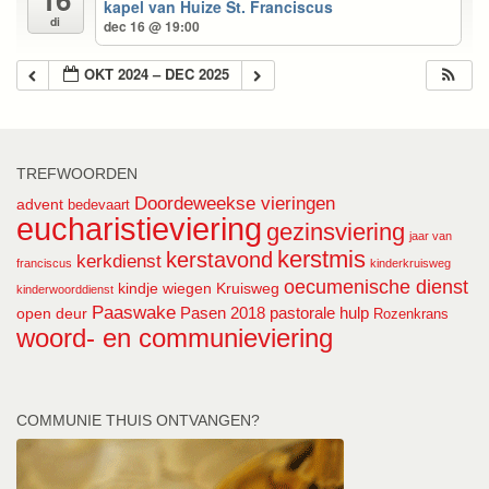
kapel van Huize St. Franciscus
di
dec 16 @ 19:00
OKT 2024 – DEC 2025
TREFWOORDEN
Doordeweekse vieringen
advent
bedevaart
eucharistieviering
gezinsviering
jaar van
kerstmis
kerstavond
kerkdienst
franciscus
kinderkruisweg
oecumenische dienst
kindje wiegen
Kruisweg
kinderwoorddienst
Paaswake
Pasen 2018
pastorale hulp
open deur
Rozenkrans
woord- en communieviering
COMMUNIE THUIS ONTVANGEN?