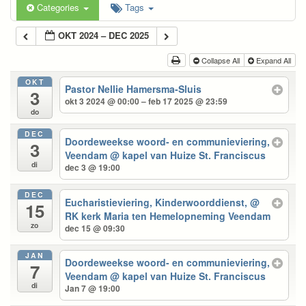
Categories
Tags
OKT 2024 – DEC 2025
Collapse All
Expand All
OKT
Pastor Nellie Hamersma-Sluis
3
okt 3 2024 @ 00:00 – feb 17 2025 @ 23:59
do
DEC
Doordeweekse woord- en communieviering,
3
Veendam
@ kapel van Huize St. Franciscus
di
dec 3 @ 19:00
DEC
Eucharistieviering, Kinderwoorddienst,
@
15
RK kerk Maria ten Hemelopneming Veendam
zo
dec 15 @ 09:30
JAN
Doordeweekse woord- en communieviering,
7
Veendam
@ kapel van Huize St. Franciscus
di
Jan 7 @ 19:00