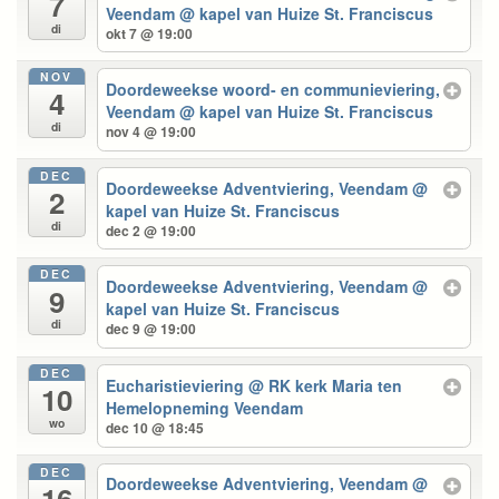
7
Veendam
@ kapel van Huize St. Franciscus
di
okt 7 @ 19:00
NOV
Doordeweekse woord- en communieviering,
4
Veendam
@ kapel van Huize St. Franciscus
di
nov 4 @ 19:00
DEC
Doordeweekse Adventviering, Veendam
@
2
kapel van Huize St. Franciscus
di
dec 2 @ 19:00
DEC
Doordeweekse Adventviering, Veendam
@
9
kapel van Huize St. Franciscus
di
dec 9 @ 19:00
DEC
Eucharistieviering
@ RK kerk Maria ten
10
Hemelopneming Veendam
wo
dec 10 @ 18:45
DEC
Doordeweekse Adventviering, Veendam
@
16