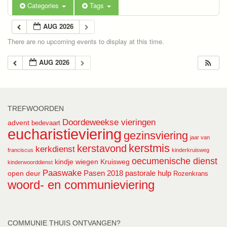
Categories
Tags
AUG 2026
There are no upcoming events to display at this time.
AUG 2026
TREFWOORDEN
Doordeweekse vieringen
advent
bedevaart
eucharistieviering
gezinsviering
jaar van
kerstmis
kerstavond
kerkdienst
franciscus
kinderkruisweg
oecumenische dienst
kindje wiegen
Kruisweg
kinderwoorddienst
Paaswake
Pasen 2018
pastorale hulp
open deur
Rozenkrans
woord- en communieviering
COMMUNIE THUIS ONTVANGEN?