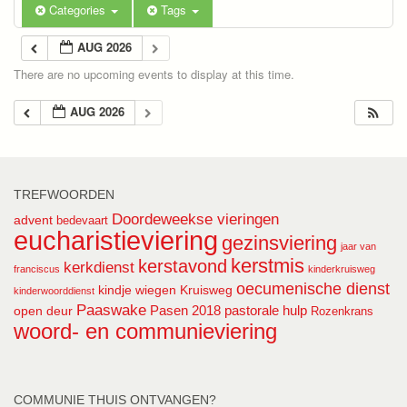
Categories
Tags
AUG 2026
There are no upcoming events to display at this time.
AUG 2026
TREFWOORDEN
Doordeweekse vieringen
advent
bedevaart
eucharistieviering
gezinsviering
jaar van
kerstmis
kerstavond
kerkdienst
franciscus
kinderkruisweg
oecumenische dienst
kindje wiegen
Kruisweg
kinderwoorddienst
Paaswake
Pasen 2018
pastorale hulp
open deur
Rozenkrans
woord- en communieviering
COMMUNIE THUIS ONTVANGEN?