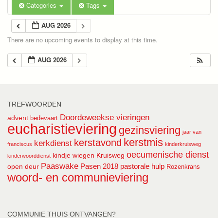
Categories
Tags
AUG 2026
There are no upcoming events to display at this time.
AUG 2026
TREFWOORDEN
Doordeweekse vieringen
advent
bedevaart
eucharistieviering
gezinsviering
jaar van
kerstmis
kerstavond
kerkdienst
franciscus
kinderkruisweg
oecumenische dienst
kindje wiegen
Kruisweg
kinderwoorddienst
Paaswake
Pasen 2018
pastorale hulp
open deur
Rozenkrans
woord- en communieviering
COMMUNIE THUIS ONTVANGEN?