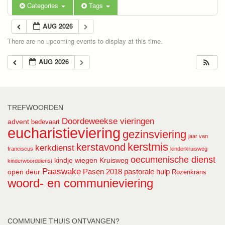
Categories
Tags
AUG 2026
There are no upcoming events to display at this time.
AUG 2026
TREFWOORDEN
Doordeweekse vieringen
advent
bedevaart
eucharistieviering
gezinsviering
jaar van
kerstmis
kerstavond
kerkdienst
franciscus
kinderkruisweg
oecumenische dienst
kindje wiegen
Kruisweg
kinderwoorddienst
Paaswake
Pasen 2018
pastorale hulp
open deur
Rozenkrans
woord- en communieviering
COMMUNIE THUIS ONTVANGEN?