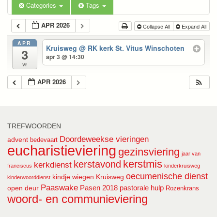
Categories
Tags
APR 2026
Collapse All
Expand All
APR
Kruisweg
@ RK kerk St. Vitus Winschoten
3
apr 3 @ 14:30
vr
APR 2026
TREFWOORDEN
Doordeweekse vieringen
advent
bedevaart
eucharistieviering
gezinsviering
jaar van
kerstmis
kerstavond
kerkdienst
franciscus
kinderkruisweg
oecumenische dienst
kindje wiegen
Kruisweg
kinderwoorddienst
Paaswake
Pasen 2018
pastorale hulp
open deur
Rozenkrans
woord- en communieviering