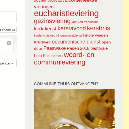
Doordeweekse
advent
bedevaart
vieringen
eucharistieviering
gezinsviering
jaar van franciscus
kerstmis
kerstavond
kerkdienst
Expand All
kindje wiegen
kinderkruisweg
kinderwoorddienst
oecumenische dienst
Kruisweg
open
Paaswake
Pasen 2018
pastorale
deur
woord- en
hulp
Rozenkrans
communieviering
calendar
COMMUNIE THUIS ONTVANGEN?