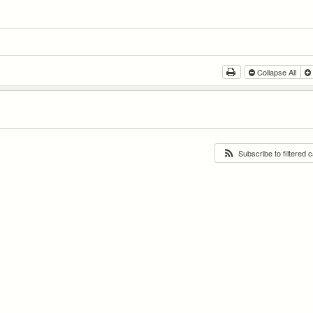
Collapse All
Subscribe to filtered 