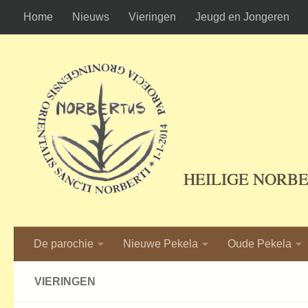
Home
Nieuws
Vieringen
Jeugd en Jongeren
Ga naar de inhoud
HEILIGE NORB
De parochie
Nieuwe Pekela
Oude Pekela
VIERINGEN