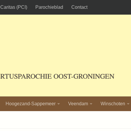
Caritas (PCI)
Parochieblad
Contact
ERTUSPAROCHIE OOST-GRONINGEN
Hoogezand-Sappemeer
Veendam
Winschoten