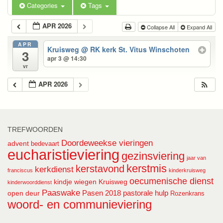
Categories
Tags
APR 2026
Collapse All
Expand All
APR
Kruisweg
@ RK kerk St. Vitus Winschoten
3
apr 3 @ 14:30
vr
APR 2026
TREFWOORDEN
Doordeweekse vieringen
advent
bedevaart
eucharistieviering
gezinsviering
jaar van
kerstmis
kerstavond
kerkdienst
franciscus
kinderkruisweg
oecumenische dienst
kindje wiegen
Kruisweg
kinderwoorddienst
Paaswake
Pasen 2018
pastorale hulp
open deur
Rozenkrans
woord- en communieviering