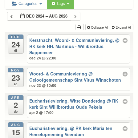
Categories
Tags
DEC 2024 – AUG 2026
Collapse All
Expand All
DEC
Kerstnacht, Woord- & Communieviering,
@
24
RK kerk HH. Martinus - Willibrordus
di
Sappemeer
dec 24 @ 22:00
NOV
Woord- & Communieviering
@
23
Geloofgemeenschap Sint Vitus Winschoten
zo
nov 23 @ 10:00
APR
Eucharistieviering, Witte Donderdag
@ RK
2
kerk Sint Willibrordus Oude Pekela
do
apr 2 @ 17:00
AUG
Eucharistieviering,
@ RK kerk Maria ten
15
Hemelopneming Veendam