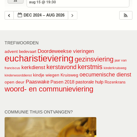
za
aug 15 @ 19:30
DEC 2024 – AUG 2026
TREFWOORDEN
Doordeweekse vieringen
advent
bedevaart
eucharistieviering
gezinsviering
jaar van
kerstmis
kerstavond
kerkdienst
franciscus
kinderkruisweg
oecumenische dienst
kindje wiegen
Kruisweg
kinderwoorddienst
Paaswake
Pasen 2018
pastorale hulp
open deur
Rozenkrans
woord- en communieviering
COMMUNIE THUIS ONTVANGEN?