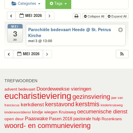
Categories
Tags
MEI 2026
Collapse All
Expand All
MEI
Parochiële bedevaart Heede
@ St. Petrus
3
Kirche
zo
mei 3 @ 13:00
MEI 2026
TREFWOORDEN
Doordeweekse vieringen
advent
bedevaart
eucharistieviering
gezinsviering
jaar van
kerstmis
kerstavond
kerkdienst
franciscus
kinderkruisweg
oecumenische dienst
kindje wiegen
Kruisweg
kinderwoorddienst
Paaswake
Pasen 2018
pastorale hulp
open deur
Rozenkrans
woord- en communieviering