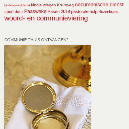
oecumenische dienst
kindje wiegen
Kruisweg
kinderwoorddienst
Paaswake
Pasen 2018
pastorale hulp
open deur
Rozenkrans
woord- en communieviering
COMMUNIE THUIS ONTVANGEN?