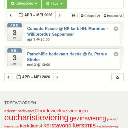
Categories
Tags
APR – MEI 2026
Collapse All
Expand All
APR
Comodo Passie
@ RK kerk HH. Martinus -
3
Willibrordus Sappemeer
vr
apr 3 @ 20:00
MEI
Parochiële bedevaart Heede
@ St. Petrus
3
Kirche
zo
mei 3 @ 13:00
APR – MEI 2026
TREFWOORDEN
Doordeweekse vieringen
advent
bedevaart
eucharistieviering
gezinsviering
jaar van
kerstmis
kerstavond
kerkdienst
franciscus
kinderkruisweg